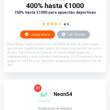
400% hasta €1000
100% hasta €1000 para apuestas deportivas
4.3
¡Juega ahora!
Leer Reseña
Black Magic Casino cuenta con una oferta de más de 2,000 juegos,
que incluye tragamonedas, juegos de mesa y una sección de casino
en vivo. Con licencia en Curazao, el casino acepta pagos en
criptomonedas y otros métodos tradicionales. El RTP promedio de los
juegos es del 95%, y los requisitos de apuesta para los bonos son de
40x.
21
Neon54
Bonificación de depósito