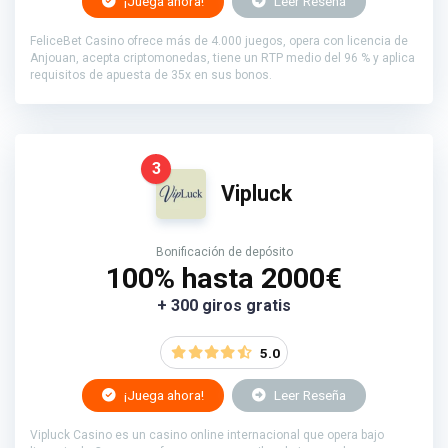
¡Juega ahora!
Leer Reseña
FeliceBet Casino ofrece más de 4.000 juegos, opera con licencia de
Anjouan, acepta criptomonedas, tiene un RTP medio del 96 % y aplica
requisitos de apuesta de 35x en sus bonos.
3
Vipluck
Bonificación de depósito
100% hasta 2000€
+ 300 giros gratis
5.0
¡Juega ahora!
Leer Reseña
Vipluck Casino es un casino online internacional que opera bajo