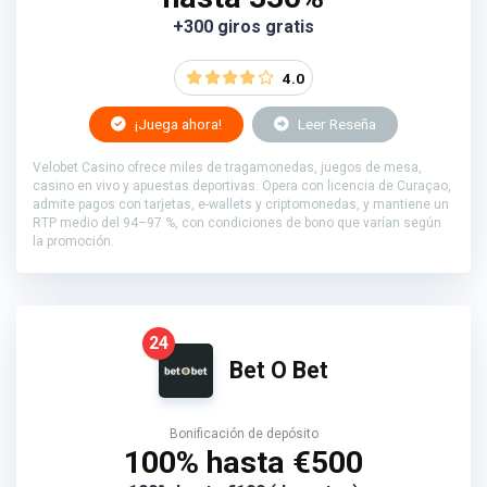
+300 giros gratis
4.0
¡Juega ahora!
Leer Reseña
Velobet Casino ofrece miles de tragamonedas, juegos de mesa,
casino en vivo y apuestas deportivas. Opera con licencia de Curaçao,
admite pagos con tarjetas, e-wallets y criptomonedas, y mantiene un
RTP medio del 94–97 %, con condiciones de bono que varían según
la promoción.
24
Bet O Bet
Bonificación de depósito
100% hasta €500