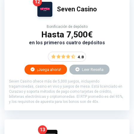
12
Seven Casino
Bonificación de depósito
Hasta 7,500€
en los primeros cuatro depósitos
4.8
¡Juega ahora!
Leer Reseña
Seven Casino ofrece más de 5,000 juegos, incluyendo
tragamonedas, casino en vivo y juegos de mesa. Está licenciado en
Curazao y soporta métodos de pago como tarjetas de crédito,
billeteras electrónicas y criptomonedas. El RTP promedio es del 95%,
y los requisitos de apuesta para los bonos son de 40x.
13