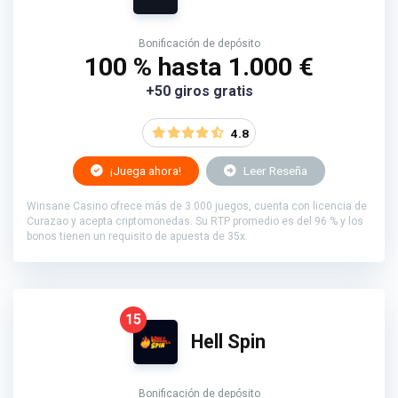
Bonificación de depósito
100 % hasta 1.000 €
+50 giros gratis
4.8
¡Juega ahora!
Leer Reseña
Winsane Casino ofrece más de 3.000 juegos, cuenta con licencia de
Curazao y acepta criptomonedas. Su RTP promedio es del 96 % y los
bonos tienen un requisito de apuesta de 35x.
15
Hell Spin
Bonificación de depósito