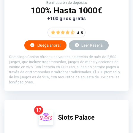
Bonificación de depósito
100% Hasta 1000€
+100 giros gratis
4.5
¡Juega ahora!
Leer Reseña
Gomblingo Casino ofrece una variada selección de más de 2,500
juegos, que incluye tragamonedas, juegos de mesa y opciones de
casino en vivo. Con licencia en Curazao, el casino permite pagos a
través de criptomonedas y métodos tradicionales. El RTP promedio
de los juegos es de 95%, con requisitos de apuesta de 35x para las
bonificaciones.
17
Slots Palace