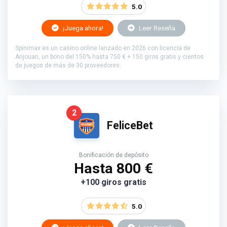
5.0
¡Juega ahora!
Leer Reseña
Spinimax es un casino online lanzado en 2026 con licencia de
Anjouan, un bono del 150% hasta 750 € + 150 giros gratis y cientos
de juegos de más de 30 proveedores.
2
FeliceBet
Bonificación de depósito
Hasta 800 €
+100 giros gratis
5.0