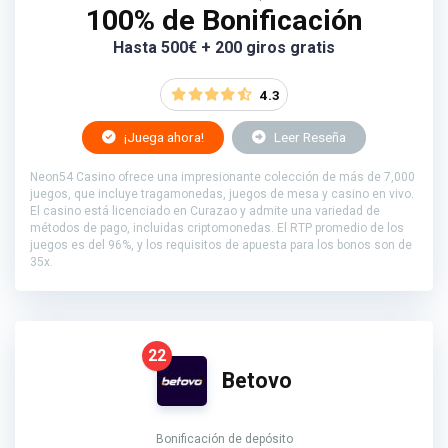
100% de Bonificación
Hasta 500€ + 200 giros gratis
4.3
¡Juega ahora!
Leer Reseña
Neon54 Casino ofrece una impresionante colección de más de 7,000
juegos, que incluye tragamonedas, juegos de mesa y casino en vivo.
El casino está licenciado en Curazao y admite una variedad de
métodos de pago, incluidas criptomonedas. El RTP promedio de los
juegos es del 96%, y los requisitos de apuesta para los bonos son de
35x.
22
Betovo
Bonificación de depósito