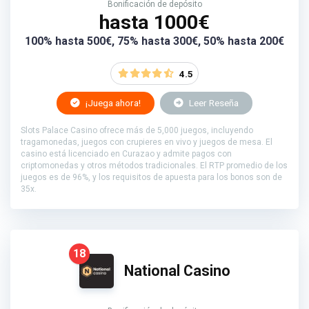
Bonificación de depósito
hasta 1000€
100% hasta 500€, 75% hasta 300€, 50% hasta 200€
4.5
¡Juega ahora!
Leer Reseña
Slots Palace Casino ofrece más de 5,000 juegos, incluyendo
tragamonedas, juegos con crupieres en vivo y juegos de mesa. El
casino está licenciado en Curazao y admite pagos con
criptomonedas y otros métodos tradicionales. El RTP promedio de los
juegos es de 96%, y los requisitos de apuesta para los bonos son de
35x.
18
National Casino