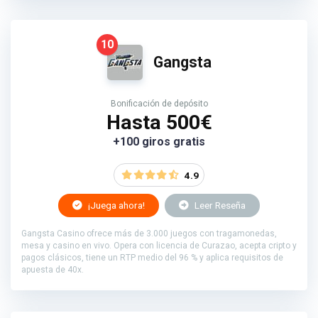
10
Gangsta
Bonificación de depósito
Hasta 500€
+100 giros gratis
4.9
¡Juega ahora!
Leer Reseña
Gangsta Casino ofrece más de 3.000 juegos con tragamonedas,
mesa y casino en vivo. Opera con licencia de Curazao, acepta cripto y
pagos clásicos, tiene un RTP medio del 96 % y aplica requisitos de
apuesta de 40x.