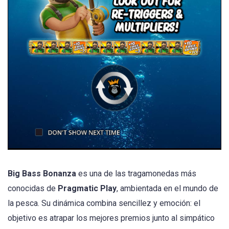
Big Bass Bonanza
es una de las tragamonedas más
conocidas de
Pragmatic Play
, ambientada en el mundo de
la pesca. Su dinámica combina sencillez y emoción: el
objetivo es atrapar los mejores premios junto al simpático