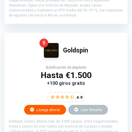
tragamonedas, mesa, provably fair, casino en vivo y apuestas
deportivas. Opera con licencia de Anjouán, acepta varias
criptomonedas y mantiene un RTP medio del 95–97 %, con requisitos
de apuesta cercanos a 40x en sus bonos.
5
Goldspin
Bonificación de depósito
Hasta €1.500
+100 giros gratis
4.9
¡Juega ahora!
Leer Reseña
Goldspin Casino ofrece más de 4.000 juegos, entre tragamonedas,
mesa y casino en vivo. Opera con licencia de Curazao y acepta
criptomonedas. Su RTP promedio es del 97 % y los bonos tienen un