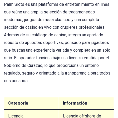
Palm Slots es una plataforma de entretenimiento en línea
que reúne una amplia selección de tragamonedas
modernas, juegos de mesa clásicos y una completa
sección de casino en vivo con crupieres profesionales.
Además de su catálogo de casino, integra un apartado
robusto de apuestas deportivas, pensado para jugadores
que buscan una experiencia variada y completa en un solo
sitio. El operador funciona bajo una licencia emitida por el
Gobierno de Curazao, lo que proporciona un entorno
regulado, seguro y orientado a la transparencia para todos
sus usuarios.
Categoría
Información
Licencia
Licencia offshore de