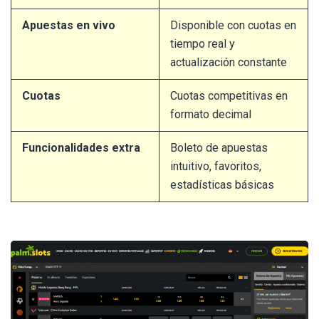
Apuestas en vivo
Disponible con cuotas en
tiempo real y
actualización constante
Cuotas
Cuotas competitivas en
formato decimal
Funcionalidades extra
Boleto de apuestas
intuitivo, favoritos,
estadísticas básicas