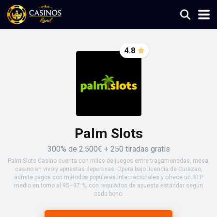
4.8
Palm Slots
300% de 2.500€ + 250 tiradas gratis
Palm Slots Casino cuenta con miles de juegos entre tragamonedas, mesa,
casino en vivo y apuestas deportivas. Opera bajo licencia de Curazao,
admite pagos con métodos populares internacionales y ofrece un RTP
medio en torno al 95–97 %, con requisitos de apuesta estándar según
cada bono.