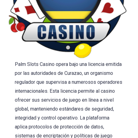
Palm Slots Casino opera bajo una licencia emitida
por las autoridades de Curazao, un organismo
regulador que supervisa a numerosos operadores
internacionales. Esta licencia permite al casino
ofrecer sus servicios de juego en línea a nivel
global, manteniendo estándares de seguridad,
integridad y control operativo. La plataforma
aplica protocolos de protección de datos,
sistemas de encriptación y políticas de juego