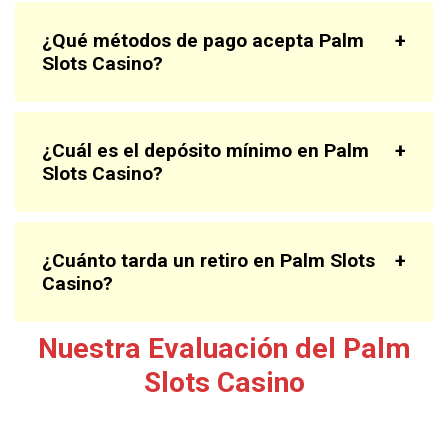
¿Qué métodos de pago acepta Palm
Slots Casino?
¿Cuál es el depósito mínimo en Palm
Slots Casino?
¿Cuánto tarda un retiro en Palm Slots
Casino?
Nuestra Evaluación del Palm
Slots Casino