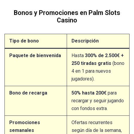
Bonos y Promociones en Palm Slots
Casino
Tipo de bono
Descripción
Paquete de bienvenida
Hasta
300% de 2.500€ +
250 tiradas gratis
(bono
4 en 1 para nuevos
jugadores).
Bono de recarga
50% hasta 200€
para
recargar y seguir jugando
con fondos extra.
Promociones
Ofertas recurrentes
semanales
según día de la semana,