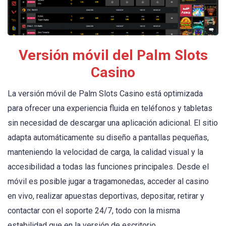
Versión móvil del Palm Slots
Casino
La versión móvil de Palm Slots Casino está optimizada
para ofrecer una experiencia fluida en teléfonos y tabletas
sin necesidad de descargar una aplicación adicional. El sitio
adapta automáticamente su diseño a pantallas pequeñas,
manteniendo la velocidad de carga, la calidad visual y la
accesibilidad a todas las funciones principales. Desde el
móvil es posible jugar a tragamonedas, acceder al casino
en vivo, realizar apuestas deportivas, depositar, retirar y
contactar con el soporte 24/7, todo con la misma
estabilidad que en la versión de escritorio.