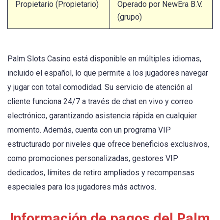
Propietario (Propietario)
Operado por NewEra B.V.
(grupo)
Palm Slots Casino está disponible en múltiples idiomas,
incluido el español, lo que permite a los jugadores navegar
y jugar con total comodidad. Su servicio de atención al
cliente funciona 24/7 a través de chat en vivo y correo
electrónico, garantizando asistencia rápida en cualquier
momento. Además, cuenta con un programa VIP
estructurado por niveles que ofrece beneficios exclusivos,
como promociones personalizadas, gestores VIP
dedicados, límites de retiro ampliados y recompensas
especiales para los jugadores más activos.
Información de pagos del Palm