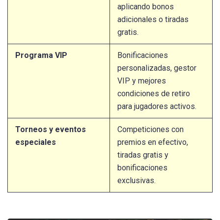
aplicando bonos
adicionales o tiradas
gratis.
Programa VIP
Bonificaciones
personalizadas, gestor
VIP y mejores
condiciones de retiro
para jugadores activos.
Torneos y eventos
Competiciones con
especiales
premios en efectivo,
tiradas gratis y
bonificaciones
exclusivas.