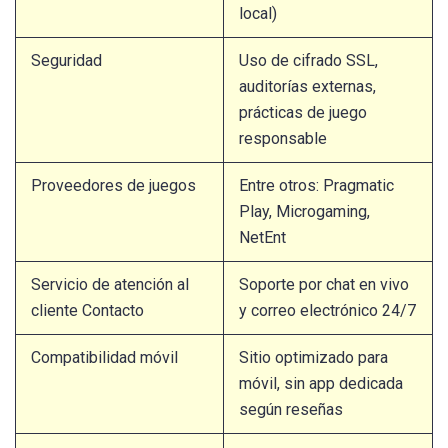
local)
Seguridad
Uso de cifrado SSL,
auditorías externas,
prácticas de juego
responsable
Proveedores de juegos
Entre otros: Pragmatic
Play, Microgaming,
NetEnt
Servicio de atención al
Soporte por chat en vivo
cliente Contacto
y correo electrónico 24/7
Compatibilidad móvil
Sitio optimizado para
móvil, sin app dedicada
según reseñas