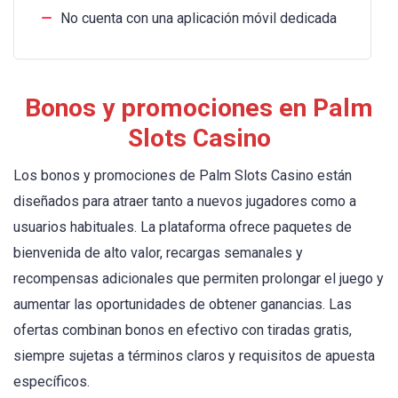
No cuenta con una aplicación móvil dedicada
Bonos y promociones en Palm
Slots Casino
Los bonos y promociones de Palm Slots Casino están
diseñados para atraer tanto a nuevos jugadores como a
usuarios habituales. La plataforma ofrece paquetes de
bienvenida de alto valor, recargas semanales y
recompensas adicionales que permiten prolongar el juego y
aumentar las oportunidades de obtener ganancias. Las
ofertas combinan bonos en efectivo con tiradas gratis,
siempre sujetas a términos claros y requisitos de apuesta
específicos.