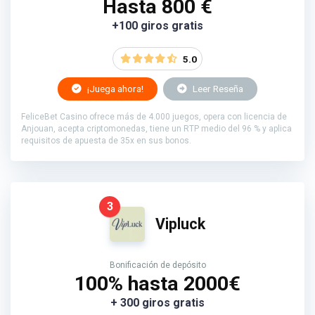
Hasta 800 €
+100 giros gratis
5.0
¡Juega ahora!
Leer Reseña
FeliceBet Casino ofrece más de 4.000 juegos, opera con licencia de
Anjouan, acepta criptomonedas, tiene un RTP medio del 96 % y aplica
requisitos de apuesta de 35x en sus bonos.
3
Vipluck
Bonificación de depósito
100% hasta 2000€
+ 300 giros gratis