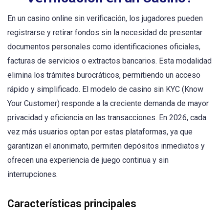
En un casino online sin verificación, los jugadores pueden
registrarse y retirar fondos sin la necesidad de presentar
documentos personales como identificaciones oficiales,
facturas de servicios o extractos bancarios. Esta modalidad
elimina los trámites burocráticos, permitiendo un acceso
rápido y simplificado. El modelo de casino sin KYC (Know
Your Customer) responde a la creciente demanda de mayor
privacidad y eficiencia en las transacciones. En 2026, cada
vez más usuarios optan por estas plataformas, ya que
garantizan el anonimato, permiten depósitos inmediatos y
ofrecen una experiencia de juego continua y sin
interrupciones.
Características principales