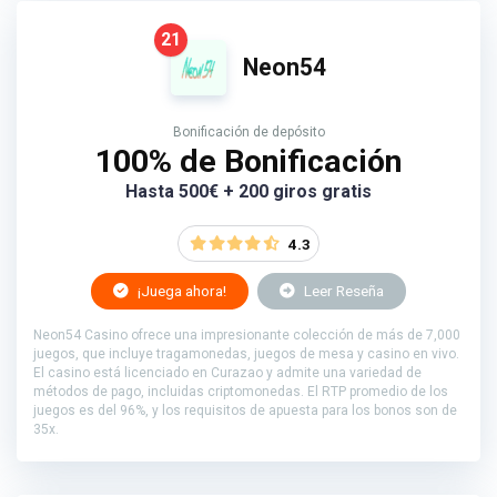
21
Neon54
Bonificación de depósito
100% de Bonificación
Hasta 500€ + 200 giros gratis
4.3
¡Juega ahora!
Leer Reseña
Neon54 Casino ofrece una impresionante colección de más de 7,000
juegos, que incluye tragamonedas, juegos de mesa y casino en vivo.
El casino está licenciado en Curazao y admite una variedad de
métodos de pago, incluidas criptomonedas. El RTP promedio de los
juegos es del 96%, y los requisitos de apuesta para los bonos son de
35x.