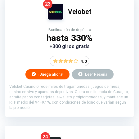
23
Velobet
Bonificación de depósito
hasta 330%
+300 giros gratis
4.0
¡Juega ahora!
Leer Reseña
Velobet Casino ofrece miles de tragamonedas, juegos de mesa,
casino en vivo y apuestas deportivas. Opera con licencia de Curaçao,
admite pagos con tarjetas, e-wallets y criptomonedas, y mantiene un
RTP medio del 94–97 %, con condiciones de bono que varían según
la promoción.
24