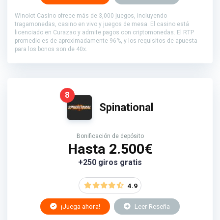
Winolot Casino ofrece más de 3,000 juegos, incluyendo
tragamonedas, casino en vivo y juegos de mesa. El casino está
licenciado en Curazao y admite pagos con criptomonedas. El RTP
promedio es de aproximadamente 96%, y los requisitos de apuesta
para los bonos son de 40x.
8
Spinational
Bonificación de depósito
Hasta 2.500€
+250 giros gratis
4.9
¡Juega ahora!
Leer Reseña