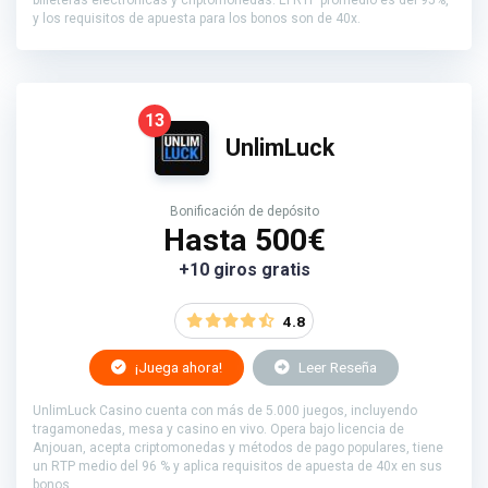
billeteras electrónicas y criptomonedas. El RTP promedio es del 95%,
y los requisitos de apuesta para los bonos son de 40x.
13
UnlimLuck
Bonificación de depósito
Hasta 500€
+10 giros gratis
4.8
¡Juega ahora!
Leer Reseña
UnlimLuck Casino cuenta con más de 5.000 juegos, incluyendo
tragamonedas, mesa y casino en vivo. Opera bajo licencia de
Anjouan, acepta criptomonedas y métodos de pago populares, tiene
un RTP medio del 96 % y aplica requisitos de apuesta de 40x en sus
bonos.