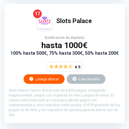
17
Slots Palace
Bonificación de depósito
hasta 1000€
100% hasta 500€, 75% hasta 300€, 50% hasta 200€
4.5
¡Juega ahora!
Leer Reseña
Slots Palace Casino ofrece más de 5,000 juegos, incluyendo
tragamonedas, juegos con crupieres en vivo y juegos de mesa. El
casino está licenciado en Curazao y admite pagos con
criptomonedas y otros métodos tradicionales. El RTP promedio de los
juegos es de 96%, y los requisitos de apuesta para los bonos son de
35x.