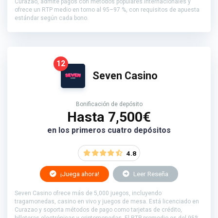
Curazao, admite pagos con métodos populares internacionales y
ofrece un RTP medio en torno al 95–97 %, con requisitos de apuesta
estándar según cada bono.
12
Seven Casino
Bonificación de depósito
Hasta 7,500€
en los primeros cuatro depósitos
4.8
¡Juega ahora!
Leer Reseña
Seven Casino ofrece más de 5,000 juegos, incluyendo
tragamonedas, casino en vivo y juegos de mesa. Está licenciado en
Curazao y soporta métodos de pago como tarjetas de crédito,