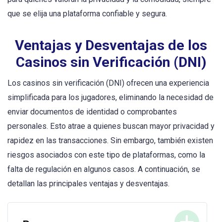
que se elija una plataforma confiable y segura.
Ventajas y Desventajas de los
Casinos sin Verificación (DNI)
Los casinos sin verificación (DNI) ofrecen una experiencia
simplificada para los jugadores, eliminando la necesidad de
enviar documentos de identidad o comprobantes
personales. Esto atrae a quienes buscan mayor privacidad y
rapidez en las transacciones. Sin embargo, también existen
riesgos asociados con este tipo de plataformas, como la
falta de regulación en algunos casos. A continuación, se
detallan las principales ventajas y desventajas.