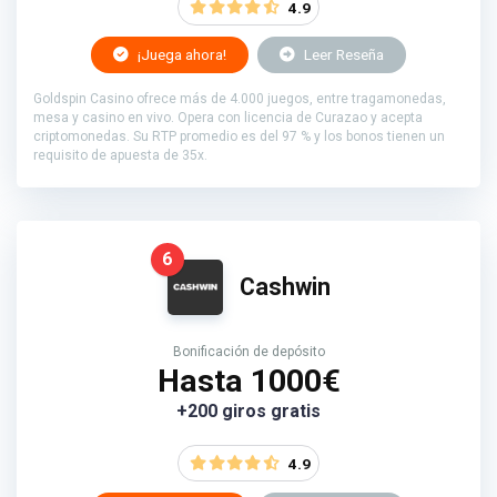
4.9
¡Juega ahora!
Leer Reseña
Goldspin Casino ofrece más de 4.000 juegos, entre tragamonedas,
mesa y casino en vivo. Opera con licencia de Curazao y acepta
criptomonedas. Su RTP promedio es del 97 % y los bonos tienen un
requisito de apuesta de 35x.
6
Cashwin
Bonificación de depósito
Hasta 1000€
+200 giros gratis
4.9