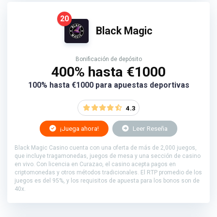
20
Black Magic
Bonificación de depósito
400% hasta €1000
100% hasta €1000 para apuestas deportivas
4.3
¡Juega ahora!
Leer Reseña
Black Magic Casino cuenta con una oferta de más de 2,000 juegos,
que incluye tragamonedas, juegos de mesa y una sección de casino
en vivo. Con licencia en Curazao, el casino acepta pagos en
criptomonedas y otros métodos tradicionales. El RTP promedio de los
juegos es del 95%, y los requisitos de apuesta para los bonos son de
40x.