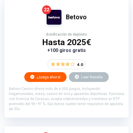
22
Betovo
Bonificación de depósito
Hasta 2025€
+100 giros gratis
4.0
¡Juega ahora!
Leer Reseña
Betovo Casino ofrece más de 6.000 juegos, incluyendo
tragamonedas, mesa, casino en vivo y apuestas deportivas. Funciona
con licencia de Curazao, acepta criptomonedas y mantiene un RTP
promedio del 96–97 %. Sus bonos suelen tener requisitos de apuesta
de 35x.